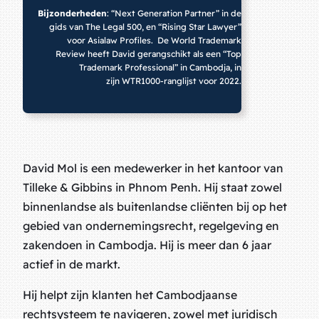
Bijzonderheden
: “Next Generation Partner” in de
gids van
The Legal 500
, en “Rising Star Lawyer”
voor
Asialaw Profiles
. De
World Trademark
Review
heeft David gerangschikt als een “Top
Trademark Professional” in Cambodja, in
zijn
WTR1000
-ranglijst voor 2022.
David Mol is een medewerker in het kantoor van
Tilleke & Gibbins in Phnom Penh. Hij staat zowel
binnenlandse als buitenlandse cliënten bij op het
gebied van ondernemingsrecht, regelgeving en
zakendoen in Cambodja. Hij is meer dan 6 jaar
actief in de markt.
Hij helpt zijn klanten het Cambodjaanse
rechtsysteem te navigeren, zowel met juridisch