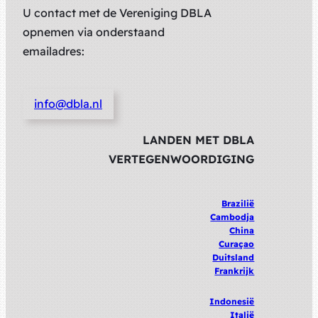
U contact met de Vereniging DBLA
opnemen via onderstaand
emailadres:
info@dbla.nl
LANDEN MET DBLA
VERTEGENWOORDIGING
Brazilië
Cambodja
China
Curaçao
Duitsland
Frankrijk
Indonesië
Italië