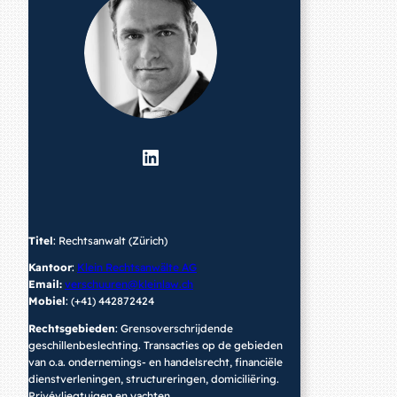
LinkedIn
Titel
: Rechtsanwalt (Zürich)
Kantoor
:
Klein Rechtsanwälte AG
Email:
verschuuren@kleinlaw.ch
Mobiel
: (+41) 442872424
Rechtsgebieden
: Grensoverschrijdende
geschillenbeslechting. Transacties op de gebieden
van o.a. ondernemings- en handelsrecht, financiële
dienstverleningen, structureringen, domiciliëring.
Privévliegtuigen en yachten