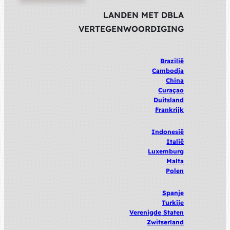
LANDEN MET DBLA
VERTEGENWOORDIGING
Brazilië
Cambodja
China
Curaçao
Duitsland
Frankrijk
Indonesië
Italië
Luxemburg
Malta
Polen
Spanje
Turkije
Verenigde
Staten
Zwitserland