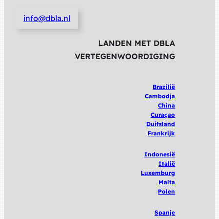
info@dbla.nl
LANDEN MET DBLA
VERTEGENWOORDIGING
Brazilië
Cambodja
China
Curaçao
Duitsland
Frankrijk
Indonesië
Italië
Luxemburg
Malta
Polen
Spanje