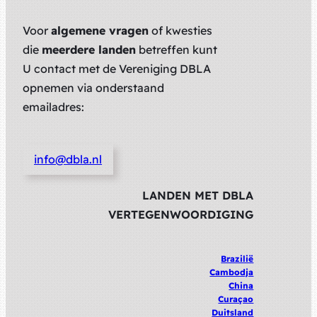
Voor
algemene vragen
of kwesties
die
meerdere landen
betreffen kunt
U contact met de Vereniging DBLA
opnemen via onderstaand
emailadres:
info@dbla.nl
LANDEN MET DBLA
VERTEGENWOORDIGING
Brazilië
Cambodja
China
Curaçao
Duitsland