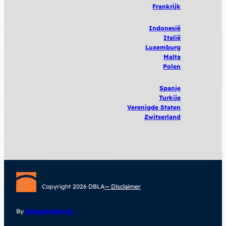
Frankrijk
Indonesië
Italië
Luxemburg
Malta
Polen
Spanje
Turkije
Verenigde
Staten
Zwitserland
Copyright 2026 DBLA
— Disclaimer
By
AlligatorDesign