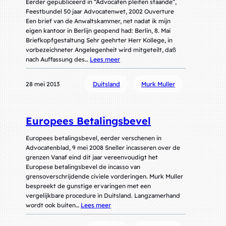
Eerder gepubliceerd in “Advocaten pleiten staande”,
Feestbundel 50 jaar Advocatenwet, 2002 Ouverture
Een brief van de Anwaltskammer, net nadat ik mijn
eigen kantoor in Berlijn geopend had: Berlin, 8. Mai
Briefkopfgestaltung Sehr geehrter Herr Kollege, in
vorbezeichneter Angelegenheit wird mitgeteilt, daß
nach Auffassung des…
Lees meer
28 mei 2013
Duitsland
Murk Muller
Europees Betalingsbevel
Europees betalingsbevel, eerder verschenen in
Advocatenblad, 9 mei 2008 Sneller incasseren over de
grenzen Vanaf eind dit jaar vereenvoudigt het
Europese betalingsbevel de incasso van
grensoverschrijdende civiele vorderingen. Murk Muller
bespreekt de gunstige ervaringen met een
vergelijkbare procedure in Duitsland. Langzamerhand
wordt ook buiten…
Lees meer