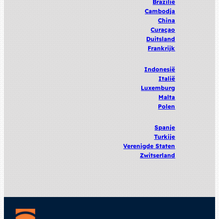
Brazilië
Cambodja
China
Curaçao
Duitsland
Frankrijk
Indonesië
Italië
Luxemburg
Malta
Polen
Spanje
Turkije
Verenigde
Staten
Zwitserland