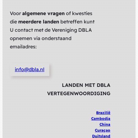
Voor
algemene vragen
of kwesties
die
meerdere landen
betreffen kunt
U contact met de Vereniging DBLA
opnemen via onderstaand
emailadres:
info@dbla.nl
LANDEN MET DBLA
VERTEGENWOORDIGING
Brazilië
Cambodja
China
Curaçao
Duitsland