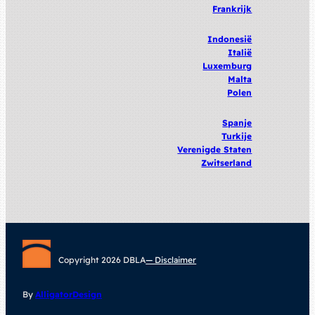
Frankrijk
Indonesië
Italië
Luxemburg
Malta
Polen
Spanje
Turkije
Verenigde
Staten
Zwitserland
Copyright 2026 DBLA
— Disclaimer
By
AlligatorDesign