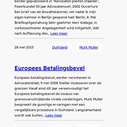
Eerder gepubliceerd in “Advocaten pleiten staande”,
Feestbundel 50 jaar Advocatenwet, 2002 Ouverture
Een brief van de Anwaltskammer, net nadat ik mijn
eigen kantoor in Berlijn geopend had: Berlin, 8. Mai
Briefkopfgestaltung Sehr geehrter Herr Kollege, in
vorbezeichneter Angelegenheit wird mitgeteilt, daß
nach Auffassung des…
Lees meer
28 mei 2013
Duitsland
Murk Muller
Europees Betalingsbevel
Europees betalingsbevel, eerder verschenen in
Advocatenblad, 9 mei 2008 Sneller incasseren over de
grenzen Vanaf eind dit jaar vereenvoudigt het
Europese betalingsbevel de incasso van
grensoverschrijdende civiele vorderingen. Murk Muller
bespreekt de gunstige ervaringen met een
vergelijkbare procedure in Duitsland. Langzamerhand
wordt ook buiten…
Lees meer