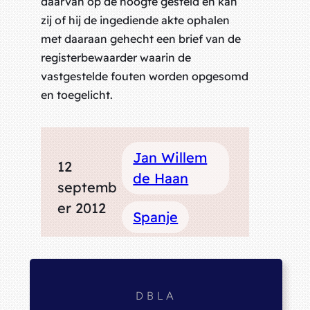
daarvan op de hoogte gesteld en kan
zij of hij de ingediende akte ophalen
met daaraan gehecht een brief van de
registerbewaarder waarin de
vastgestelde fouten worden opgesomd
en toegelicht.
Jan Willem
12
de Haan
septemb
er 2012
Spanje
DBLA