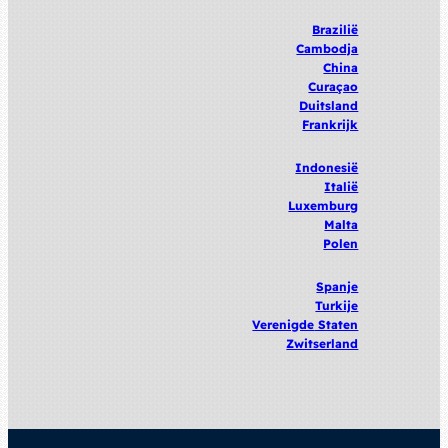
Brazilië
Cambodja
China
Curaçao
Duitsland
Frankrijk
Indonesië
Italië
Luxemburg
Malta
Polen
Spanje
Turkije
Verenigde
Staten
Zwitserland