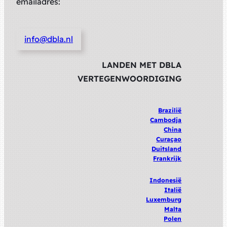
emailadres:
info@dbla.nl
LANDEN MET DBLA
VERTEGENWOORDIGING
Brazilië
Cambodja
China
Curaçao
Duitsland
Frankrijk
Indonesië
Italië
Luxemburg
Malta
Polen