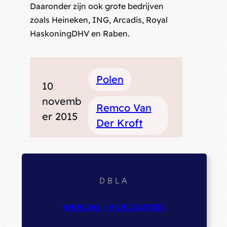
Daaronder zijn ook grote bedrijven
zoals Heineken, ING, Arcadis, Royal
HaskoningDHV en Raben.
Polen
10
novemb
Remco Van
er 2015
Der Kroft
DBLA
WEBLOG – PUBLICATIES