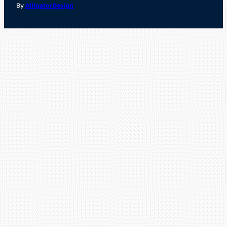
By
AlligatorDesign