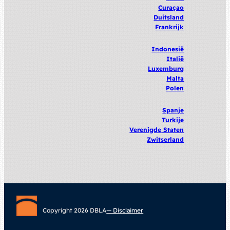
Curaçao
Duitsland
Frankrijk
Indonesië
Italië
Luxemburg
Malta
Polen
Spanje
Turkije
Verenigde
Staten
Zwitserland
Copyright 2026 DBLA
— Disclaimer