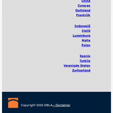
China
Curaçao
Duitsland
Frankrijk
Indonesië
Italië
Luxemburg
Malta
Polen
Spanje
Turkije
Verenigde
Staten
Zwitserland
Copyright 2026 DBLA
— Disclaimer