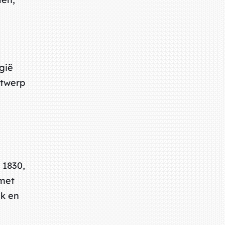
gië
ntwerp
 1830,
 met
ek en