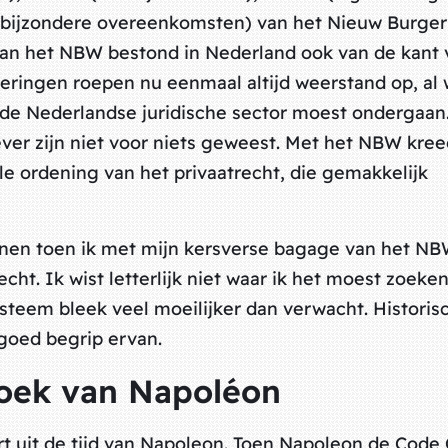
(bijzondere overeenkomsten) van het Nieuw Burgerl
an het NBW bestond in Nederland ook van de kant 
ringen roepen nu eenmaal altijd weerstand op, al 
 de Nederlandse juridische sector moest ondergaan
er zijn niet voor niets geweest. Met het NBW kre
e ordening van het privaatrecht, die gemakkelijk
nen toen ik met mijn kersverse bagage van het NB
ht. Ik wist letterlijk niet waar ik het moest zoeken
teem bleek veel moeilijker dan verwacht. Historis
 goed begrip ervan.
oek van Napoléon
 uit de tijd van Napoleon. Toen Napoleon de Code C