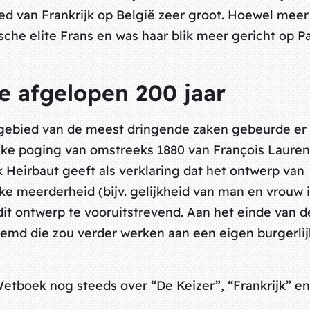
ed van Frankrijk op België zeer groot. Hoewel meer
sche elite Frans en was haar blik meer gericht op Pa
 afgelopen 200 jaar
 gebied van de meest dringende zaken gebeurde er 
ijke poging van omstreeks 1880 van François Lauren
rk Heirbaut geeft als verklaring dat het ontwerp van
ke meerderheid (bijv. gelijkheid van man en vrouw 
 dit ontwerp te vooruitstrevend. Aan het einde van d
md die zou verder werken aan een eigen burgerlij
Wetboek nog steeds over “De Keizer”, “Frankrijk” e