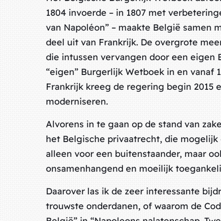
1804 invoerde – in 1807 met verbeteri
van Napoléon” – maakte België samen m
deel uit van Frankrijk. De overgrote mee
die intussen vervangen door een eigen 
“eigen” Burgerlijk Wetboek in en vanaf 
Frankrijk kreeg de regering begin 2015 
moderniseren.
Alvorens in te gaan op de stand van zak
het Belgische privaatrecht, die mogelijk
alleen voor een buitenstaander, maar ook
onsamenhangend en moeilijk toegankelij
Daarover las ik de zeer interessante bi
trouwste onderdanen, of waarom de Code 
België” in “Napoleons nalatenschap. Twe