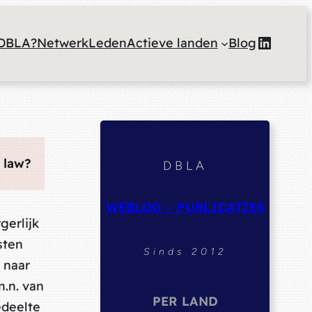
Linked
DBLA?
Netwerk
Leden
Actieve landen
Blog
 law?
DBLA
WEBLOG – PUBLICATIES
gerlijk
sten
Sinds 2012
 naar
m.n. van
PER LAND
edeelte