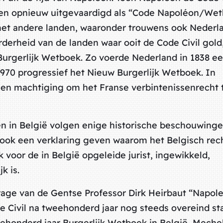
ngen opnieuw uitgevaardigd als “Code Napoléon/We
et andere landen, waaronder trouwens ook Nederl
rderheid van de landen waar ooit de Code Civil gold
Burgerlijk Wetboek. Zo voerde Nederland in 1838 e
1970 progressief het Nieuw Burgerlijk Wetboek. In
een machtiging om het Franse verbintenissenrecht 
en in België volgen enige historische beschouwing
 ook een verklaring geven waarom het Belgisch rech
 voor de in België opgeleide jurist, ingewikkeld,
k is.
jdrage van de Gentse Professor Dirk Heirbaut “Napol
Civil na tweehonderd jaar nog steeds overeind sta
ehonderd jaar Burgerlijk Wetboek in België, Meche