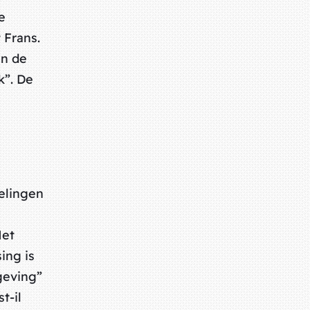
e
 Frans.
an de
k”. De
elingen
Het
ing is
geving”
t-il