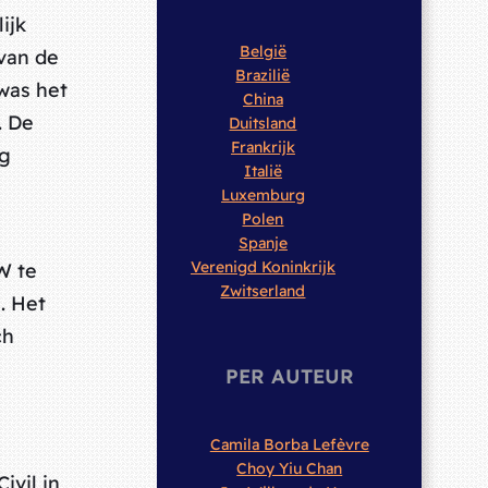
ijk
België
van de
Brazilië
was het
China
. De
Duitsland
Frankrijk
eg
Italië
Luxemburg
Polen
Spanje
Verenigd Koninkrijk
W te
Zwitserland
. Het
ch
PER AUTEUR
Camila Borba Lefèvre
Choy Yiu Chan
ivil in