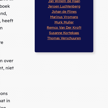
Jan Willem de Haan
tboek
Jeroen Luchtenberg
Johan de Flines
and,
Marinus Vromans
, heeft
Murk Muller
en
Remco Van Der Kroft
Susanne Kortekaas
Thomas Verschuuren
te
en over
t, niet
eons
at in
len,