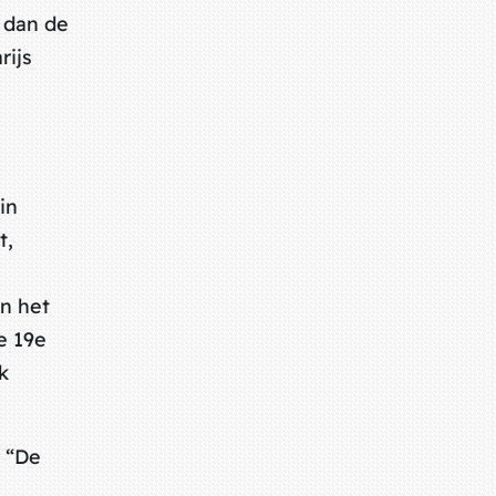
 dan de
rijs
in
t,
in het
e 19e
k
n “De