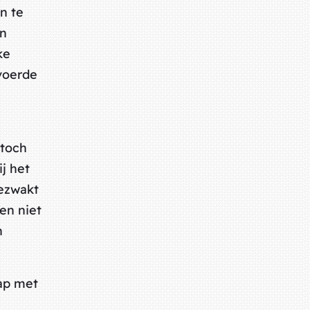
n te
en
ke
voerde
 toch
j het
gezwakt
en niet
n
ap met