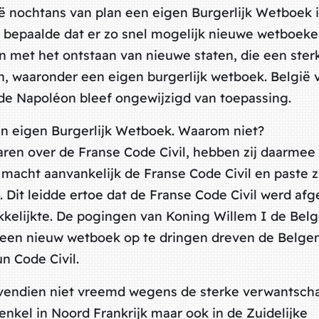
ë nochtans van plan een eigen Burgerlijk Wetboek i
 bepaalde dat er zo snel mogelijk nieuwe wetboek
 met het ontstaan van nieuwe staten, die een ster
, waaronder een eigen burgerlijk wetboek. België 
de Napoléon bleef ongewijzigd van toepassing.
een eigen Burgerlijk Wetboek. Waarom niet?
ren over de Franse Code Civil, hebben zij daarmee
 macht aanvankelijk de Franse Code Civil en paste zi
 Dit leidde ertoe dat de Franse Code Civil werd af
elijkte. De pogingen van Koning Willem I de Belg
k een nieuw wetboek op te dringen dreven de Belge
n Code Civil.
ovendien niet vreemd wegens de sterke verwantsch
enkel in Noord Frankrijk maar ook in de Zuidelijke