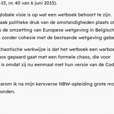
, nr. 40 van 6 juni 2015).
obale visie is op wat een wetboek behoort te zijn.
ak politieke druk van de omstandigheden plaats of
is de omzetting van Europese wetgeving in Belgisc
en zonder cohesie met de bestaande wetgeving gebe
chaotische werkwijze is dat het wetboek een warboe
aos gepaard gaat met een formele chaos, die voor
 is omdat zij nu eenmaal met hun versie van de Code
 waarom ik na mijn kersverse NBW-opleiding grote m
ronden.