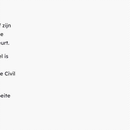
 zijn
he
urt.
l is
 Civil
oeite