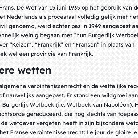
 Frans. De Wet van 15 juni 1935 op het gebruik van d
t Nederlands als procestaal volledig gelijk met het
vil genoemd, werd echter pas in 1949 aangepast a
kennelijk weinig begaan met “hun Burgerlijk Wetboe
r “Keizer”, “Frankrijk” en “Fransen” in plaats van
ek wel een provincie van Frankrijk.
ere wetten
 algemene verbintenissenrecht en de wettelijke reg
f nauwelijks aangepast. Er stond een wildgroei aan
 Burgerlijk Wetboek (i.e. Wetboek van Napoléon). 
rechtsorde gereduceerd, die nog slechts van toepass
e de wetgever vergeten heeft in zijn bijzondere wet
t Franse verbintenissenrecht: Le jour de gloire, es